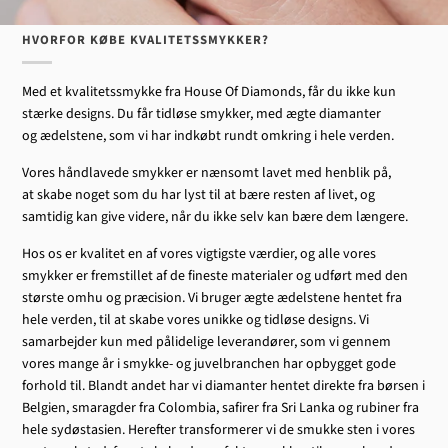
HVORFOR KØBE KVALITETSSMYKKER?
Med et kvalitetssmykke fra House Of Diamonds, får du ikke kun
stærke designs. Du får tidløse smykker, med ægte diamanter
og ædelstene, som vi har indkøbt rundt omkring i hele verden.
Vores håndlavede smykker er nænsomt lavet med henblik på,
at skabe noget som du har lyst til at bære resten af livet, og
samtidig kan give videre, når du ikke selv kan bære dem længere.
Hos os er kvalitet en af vores vigtigste værdier, og alle vores
smykker er fremstillet af de fineste materialer og udført med den
største omhu og præcision. Vi bruger ægte ædelstene hentet fra
hele verden, til at skabe vores unikke og tidløse designs. Vi
samarbejder kun med pålidelige leverandører, som vi gennem
vores mange år i smykke- og juvelbranchen har opbygget gode
forhold til. Blandt andet har vi diamanter hentet direkte fra børsen i
Belgien, smaragder fra Colombia, safirer fra Sri Lanka og rubiner fra
hele sydøstasien. Herefter transformerer vi de smukke sten i vores