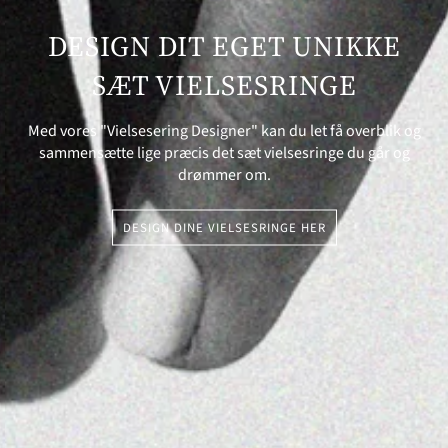
DESIGN DIT EGET UNIKKE
SÆT VIELSESRINGE
Med vores "Vielsesering Designer" kan du let få overblik og
sammensætte lige præcis det sæt vielsesringe du går og
drømmer om.
DESIGN DINE VIELSESRINGE HER