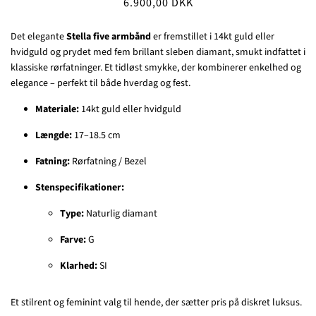
6.900,00 DKK
Det elegante
Stella five armbånd
er fremstillet i 14kt guld eller
hvidguld og prydet med fem brillant sleben diamant, smukt indfattet i
klassiske rørfatninger. Et tidløst smykke, der kombinerer enkelhed og
elegance – perfekt til både hverdag og fest.
Materiale:
14kt guld eller hvidguld
Længde:
17–18.5 cm
Fatning:
Rørfatning / Bezel
Stenspecifikationer:
Type:
Naturlig diamant
Farve:
G
Klarhed:
SI
Et stilrent og feminint valg til hende, der sætter pris på diskret luksus.