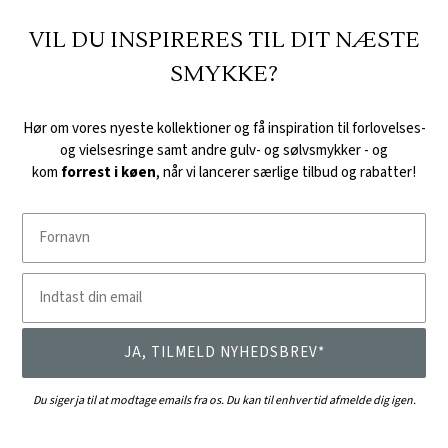
VIL DU INSPIRERES TIL DIT NÆSTE
SMYKKE?
Hør om vores nyeste kollektioner og få inspiration til forlovelses-
og vielsesringe samt andre gulv- og sølvsmykker -
og
kom
forrest i køen
, når vi lancerer særlige tilbud og rabatter!
Fornavn
Indtast din email
JA, TILMELD NYHEDSBREV*
Du siger ja til at modtage emails fra os. Du kan til enhver tid afmelde dig igen.