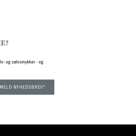
KE?
ulv- og sølvsmykker -
og
ILMELD NYHEDSBREV*