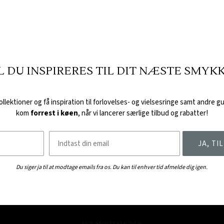
L DU INSPIRERES TIL DIT NÆSTE SMYK
lektioner og få inspiration til forlovelses- og vielsesringe samt andre g
kom
forrest i køen
, når vi lancerer særlige tilbud og rabatter!
Email
JA, T
Du siger ja til at modtage emails fra os. Du kan til enhver tid afmelde dig igen.