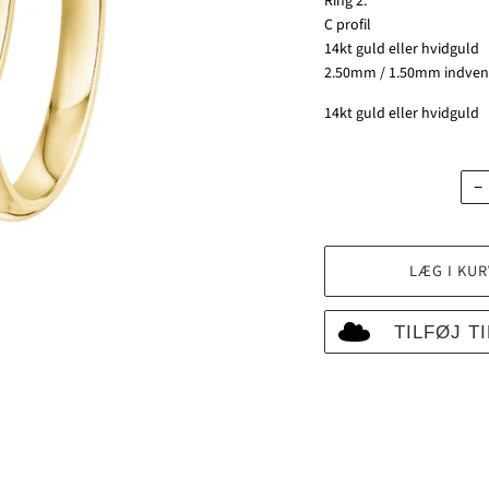
Ring 2:
C profil
14kt guld eller hvidguld
2.50mm / 1.50mm indvend
14kt guld eller hvidguld
−
LÆG I KUR
TILFØJ T