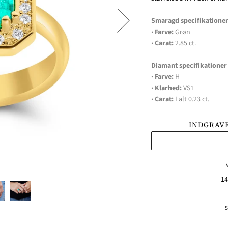
Smaragd specifikatione
· Farve:
Grøn
· Carat:
2.85 ct.
Diamant specifikationer
· Farve:
H
· Klarhed:
VS1
· Carat:
I alt 0.23 ct.
INDGRAVE