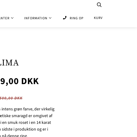
KURV
ANTER
INFORMATION
RING OP
LIMA
99,00 DKK
500,00 DKK
ntens grøn farve, der virkelig
tætiske smaragd er omgivet af
i en smuk roset i en 14 karat
sidste i produktion og er i
n på denne ring.