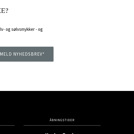
KE?
ulv- og sølvsmykker -
og
ILMELD NYHEDSBREV*
ÅBNINGSTIDER