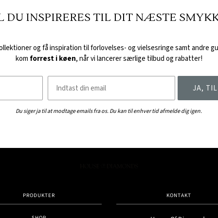
L DU INSPIRERES TIL DIT NÆSTE SMYK
lektioner og få inspiration til forlovelses- og vielsesringe samt andre g
kom
forrest i køen
, når vi lancerer særlige tilbud og rabatter!
Email
JA, T
Du siger ja til at modtage emails fra os. Du kan til enhver tid afmelde dig igen.
PRODUKTER
KONTAKT
SHOP