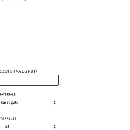
r
RING (VALGFRI)
MATERIALE
STØRRELSE