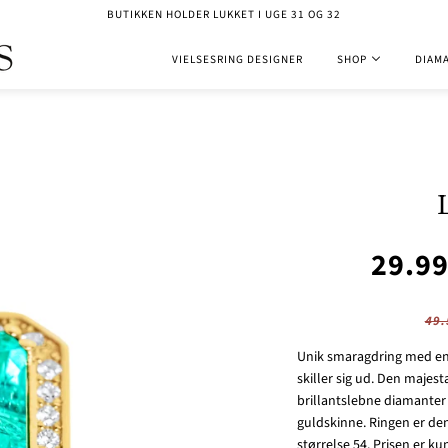
BUTIKKEN HOLDER LUKKET I UGE 31 OG 32
VIELSESRING DESIGNER
SHOP
DIAM
29.9
49.
Unik smaragdring med en i
skiller sig ud. Den majes
brillantslebne diamanter 
guldskinne. Ringen er den 
størrelse 54. Prisen er ku